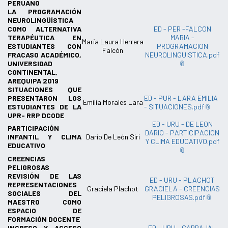
PERUANO
LA PROGRAMACIÓN
NEUROLINGÜÍSTICA
COMO ALTERNATIVA
ED - PER -FALCON
TERAPÉUTICA EN
MARIA -
María Laura Herrera
ESTUDIANTES CON
PROGRAMACION
Falcón
FRACASO ACADÉMICO,
NEUROLINGUISTICA.pdf
UNIVERSIDAD
CONTINENTAL,
AREQUIPA 2019
SITUACIONES QUE
PRESENTARON LOS
ED - PUR - LARA EMILIA
Emilia Morales Lara
ESTUDIANTES DE LA
- SITUACIONES.pdf
UPR- RRP DCODE
ED - URU - DE LEON
PARTICIPACIÓN
DARIO - PARTICIPACION
INFANTIL Y CLIMA
Darío De León Siri
Y CLIMA EDUCATIVO.pdf
EDUCATIVO
CREENCIAS
PELIGROSAS
REVISIÓN DE LAS
ED - URU - PLACHOT
REPRESENTACIONES
Graciela Plachot
GRACIELA - CREENCIAS
SOCIALES DEL
PELIGROSAS.pdf
MAESTRO COMO
ESPACIO DE
FORMACIÓN DOCENTE
INGRESO Y ACCESO
ED - URU - CARBAJAL