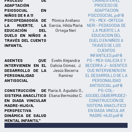
PROCESO DE
CRIANZA EN EL
ADAPTACIÓN
PROCESO DE
PSIOSOCIAL EN
ADAPTACION
NIÑOS DE 6 A 11
PSICOSOCIAL.pdf
PSICOPEDAGOGÍA DE
Mónica Arellano
PS - MEX -ORTEGA
LA MUERTE, LA
García, Hilda María
NERI - PEDAGOGIA DE
EDUCACIÓN DEL
Ortega Neri
LA MUERTE LA
DUELO EN NIÑOS A
EDUCACION DEL
TRAVÉS DEL CUENTO
DUELO EN NIÑOS A
INFANTIL
TRAVES DE LOS
CUENTOS
INFANTILES.pdf
AGENTES QUE
Evelin Alejandra
PS - MEX-GALICIA E Y
INTERVIENEN EN EL
Galicia Gómez, J.
BECERRA J - AGENTES
DESARROLLO DE LA
Jesús Becerra
QUE INTERVIENEN EN
PERSONALIDAD
Ramírez
EL DESARROLLO DE LA
ANTISOCIAL
PERSONALIDAD
ANTISOCIAL.pdf
CONSTRUCCIÓN DE
María A. Agudelo G.,
PS-COL-
SISTEMA ANACLÍTICO
Eliana Bermúdez C.
AGUDELO&BERMUDEZ-
EN DIADA VINCULAR
CONSTRUCCIÓN DE
MADRE-HIJO/A,
SISTEMA ANACLITICO
PERSPECTIVA
EN DIADA VINCULAR
DINÁMICA DE SALUD
MADRE-HIJO.pdf
MENTAL INFANTIL"