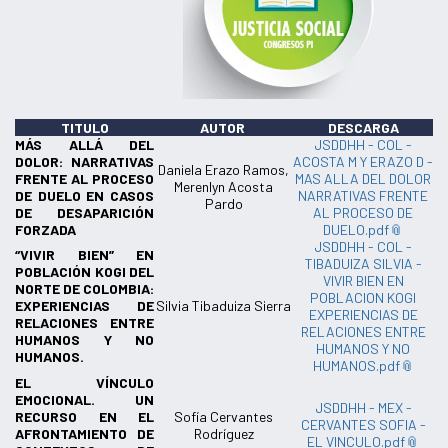
TITULO
AUTOR
DESCARGA
MÁS ALLÁ DEL
JSDDHH - COL -
DOLOR: NARRATIVAS
ACOSTA M Y ERAZO D -
Daniela Erazo Ramos,
FRENTE AL PROCESO
MAS ALLA DEL DOLOR
Merenlyn Acosta
DE DUELO EN CASOS
NARRATIVAS FRENTE
Pardo
DE DESAPARICIÓN
AL PROCESO DE
FORZADA
DUELO.pdf
JSDDHH - COL -
“VIVIR BIEN” EN
TIBADUIZA SILVIA -
POBLACIÓN KOGI DEL
VIVIR BIEN EN
NORTE DE COLOMBIA:
POBLACION KOGI
EXPERIENCIAS DE
Silvia Tibaduiza Sierra
EXPERIENCIAS DE
RELACIONES ENTRE
RELACIONES ENTRE
HUMANOS Y NO
HUMANOS Y NO
HUMANOS.
HUMANOS.pdf
EL VÍNCULO
EMOCIONAL. UN
JSDDHH - MEX -
RECURSO EN EL
Sofía Cervantes
CERVANTES SOFIA -
AFRONTAMIENTO DE
Rodríguez
EL VINCULO.pdf