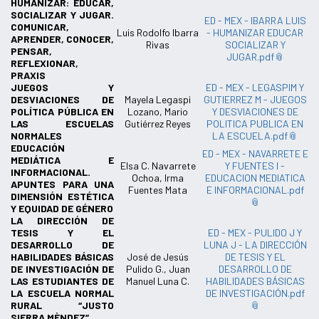
HUMANIZAR: EDUCAR,
SOCIALIZAR Y JUGAR.
ED - MEX - IBARRA LUIS
COMUNICAR,
Luis Rodolfo Ibarra
- HUMANIZAR EDUCAR
APRENDER, CONOCER,
Rivas
SOCIALIZAR Y
PENSAR,
JUGAR.pdf
REFLEXIONAR,
PRAXIS
JUEGOS Y
ED - MEX - LEGASPIM Y
DESVIACIONES DE
Mayela Legaspi
GUTIERREZ M - JUEGOS
POLÍTICA PÚBLICA EN
Lozano, Mario
Y DESVIACIONES DE
LAS ESCUELAS
Gutiérrez Reyes
POLITICA PUBLICA EN
NORMALES
LA ESCUELA.pdf
EDUCACIÓN
ED - MEX - NAVARRETE E
MEDIÁTICA E
Elsa C. Navarrete
Y FUENTES I -
INFORMACIONAL.
Ochoa, Irma
EDUCACION MEDIATICA
APUNTES PARA UNA
Fuentes Mata
E INFORMACIONAL.pdf
DIMENSIÓN ESTÉTICA
Y EQUIDAD DE GÉNERO
LA DIRECCIÓN DE
TESIS Y EL
ED - MEX - PULIDO J Y
DESARROLLO DE
LUNA J - LA DIRECCIÓN
HABILIDADES BÁSICAS
José de Jesús
DE TESIS Y EL
DE INVESTIGACIÓN DE
Pulido G., Juan
DESARROLLO DE
LAS ESTUDIANTES DE
Manuel Luna C.
HABILIDADES BÁSICAS
LA ESCUELA NORMAL
DE INVESTIGACIÓN.pdf
RURAL “JUSTO
SIERRA MÈNDEZ”