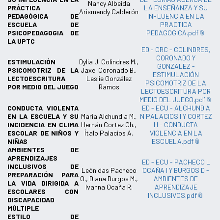
Nancy Albeida
PRÁCTICA
LA ENSEÑANZA Y SU
Arismendy Calderón
PEDAGÓGICA DE
INFLUENCIA EN LA
ESCUELA DE
PRACTICA
PSICOPEDAGOGIA DE
PEDAGOGICA.pdf
LA UPTC
ED - CRC - COLINDRES,
CORONADO Y
ESTIMULACIÓN
Dylia J. Colindres M.,
GONZALEZ -
PSICOMOTRIZ DE LA
Jaxel Coronado B.,
ESTIMULACIÓN
LECTOESCRITURA
Leslie González
PSICOMOTRIZ DE LA
POR MEDIO DEL JUEGO
Ramos
LECTOESCRITURA POR
MEDIO DEL JUEGO.pdf
CONDUCTA VIOLENTA
ED - ECU - ALCHUNDIA
EN LA ESCUELA Y SU
Maria Alchundia M.,
N PALACIOS I Y CORTEZ
INCIDENCIA EN CLIMA
Hernán Cortez Ch.,
H - CONDUCTA
ESCOLAR DE NIÑOS Y
Ítalo Palacios A.
VIOLENCIA EN LA
NIÑAS
ESCUELA.pdf
AMBIENTES DE
APRENDIZAJES
ED - ECU - PACHECO L
INCLUSIVOS DE
Leónidas Pacheco
OCAÑA I Y BURGOS D -
PREPARACIÓN PARA
O., Diana Burgos M.,
AMBIENTES DE
LA VIDA DIRIGIDA A
Ivanna Ocaña R.
APRENDIZAJE
ESCOLARES CON
INCLUSIVOS.pdf
DISCAPACIDAD
MÚLTIPLE
ESTILO DE