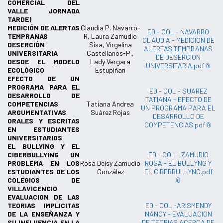
COMERCIAL DEL
VALLE JORNADA
TARDE)
MEDICIÓN DE ALERTAS
Claudia P. Navarro-
ED - COL - NAVARRO
TEMPRANAS
R, Laura Zamudio
CLAUDIA - MEDICION DE
DESERCIÓN
Sisa, Virgelina
ALERTAS TEMPRANAS
UNIVERSITARIA
Castellanos-P.,
DE DESERCION
DESDE EL MODELO
Lady Vergara
UNIVERSITARIA.pdf
ECOLÓGICO
Estupiñan
EFECTO DE UN
PROGRAMA PARA EL
ED - COL - SUAREZ
DESARROLLO DE
TATIANA - EFECTO DE
COMPETENCIAS
Tatiana Andrea
UN PROGRAMA PARA EL
ARGUMENTATIVAS
Suárez Rojas
DESARROLLO DE
ORALES Y ESCRITAS
COMPETENCIAS.pdf
EN ESTUDIANTES
UNIVERSITARIOS
EL BULLYING Y EL
CIBERBULLYING UN
ED - COL - ZAMUDIO
PROBLEMA EN LOS
Rosa Deisy Zamudio
ROSA - EL BULLYNG Y
ESTUDIANTES DE LOS
González
EL CIBERBULLYNG.pdf
COLEGIOS DE
VILLAVICENCIO
EVALUACION DE LAS
TEORIAS IMPLICITAS
ED - COL -ARISMENDY
DE LA ENSEÑANZA Y
NANCY - EVALUACION
SU INFLUENCIA EN LA
DE TEORIAS ACERCA DE