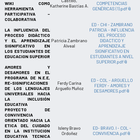
Castillo,
WIKI COMO
COMPETENCIAS
Katherine Bastías A.
HERRAMIENTA
GENÉRICAS (1).pdf
PARTICIPATIVA –
COLABORATIVA
ED - CHI - ZAMBRANO
LA INFLUENCIA DEL
PATRICIA - INFLUENCIA
PROCESO DIDÁCTICO
DEL PROCESO
Y EL APRENDIZAJE
Patricia Zambrano
DIDACTICO Y
SIGNIFICATIVO EN
Alveal
APRENDIZAJE
LOS ESTUDIANTES DE
SIGNIFICATIVO EN
EDUCACION SUPERIOR
ESTUDIANTES A NIVEL
SUPERIOR.pdf
AMORES Y
DESAMORES EN EL
PROGRAMA DE N.E.E,
ED - COL - ARGUELLO
RE-SIGNIFICACIONES
Ferdy Carina
FERDY - AMORES Y
DE LOS LENGUAJES
Arguello Muñoz
DESAMORES.pdf
UNIVERSALES HACIA
LA INCLUSIÓN
EDUCATIVA
PROYECTO DE
CONVIVENCIA
ORIENTADO HACIA LA
ETICA DEL CUIDADO
Isleny Bravo
ED- BRAVO. I - COL -
EN LA INSTITUCION
Ordoñez
CONVIVENCIA.pdf
EDUCATIVA TECNICA