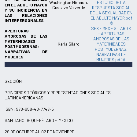
Washington Miranda,
ESTUDIO DE LA
EN EL ADULTO MAYOR
Gustavo Valverde
RESPUESTA SOCIAL
Y SU INCIDENCIA EN
DE LA SEXUALIDAD EN
LAS RELACIONES
EL ADULTO MAYOR.pdf
INTERPERSONALES
SEX - MEX - SILARD K
APERTURAS
- APERTURAS
AMOROSAS DE LAS
AMOROSAS DE LAS
MATERNIDADES
Karla Silard
MATERNIDADES
POSTMODERNAS:
POSTMODERNAS,
NARRATIVAS DE
NARRATIVAS DE
MUJERES
MUJERES.pdf
SECCIÓN
PRINCIPIOS TEÓRICOS Y REPRESENTACIONES SOCIALES
LATINOAMERICANAS
ISBN: 978-958-48-7747-5
SANTIAGO DE QUERÉTARO - MEXÍCO
29 DE OCTUBRE AL 02 DE NOVIEMBRE