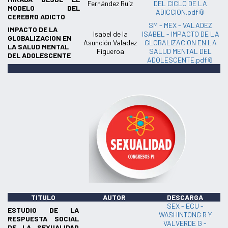
Fernández Ruíz
DEL CICLO DE LA
MODELO DEL
ADICCION.pdf
CEREBRO ADICTO
SM - MEX - VALADEZ
IMPACTO DE LA
Isabel de la
ISABEL - IMPACTO DE LA
GLOBALIZACION EN
Asunción Valadez
GLOBALIZACION EN LA
LA SALUD MENTAL
Figueroa
SALUD MENTAL DEL
DEL ADOLESCENTE
ADOLESCENTE.pdf
TITULO
AUTOR
DESCARGA
SEX - ECU -
ESTUDIO DE LA
WASHINTONG R Y
RESPUESTA SOCIAL
VALVERDE G -
DE LA SEXUALIDAD