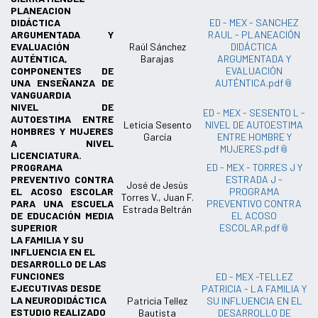
PLANEACION
DIDÁCTICA
ED - MEX - SANCHEZ
ARGUMENTADA Y
RAUL - PLANEACIÓN
EVALUACIÓN
Raúl Sánchez
DIDÁCTICA
AUTÉNTICA,
Barajas
ARGUMENTADA Y
COMPONENTES DE
EVALUACIÓN
UNA ENSEÑANZA DE
AUTÉNTICA.pdf
VANGUARDIA
NIVEL DE
ED - MEX - SESENTO L -
AUTOESTIMA ENTRE
Leticia Sesento
NIVEL DE AUTOESTIMA
HOMBRES Y MUJERES
García
ENTRE HOMBRE Y
A NIVEL
MUJERES.pdf
LICENCIATURA.
PROGRAMA
ED - MEX - TORRES J Y
PREVENTIVO CONTRA
ESTRADA J -
José de Jesús
EL ACOSO ESCOLAR
PROGRAMA
Torres V., Juan F.
PARA UNA ESCUELA
PREVENTIVO CONTRA
Estrada Beltrán
DE EDUCACIÓN MEDIA
EL ACOSO
SUPERIOR
ESCOLAR.pdf
LA FAMILIA Y SU
INFLUENCIA EN EL
DESARROLLO DE LAS
FUNCIONES
ED - MEX -TELLEZ
EJECUTIVAS DESDE
PATRICIA - LA FAMILIA Y
LA NEURODIDÁCTICA
Patricia Tellez
SU INFLUENCIA EN EL
ESTUDIO REALIZADO
Bautista
DESARROLLO DE