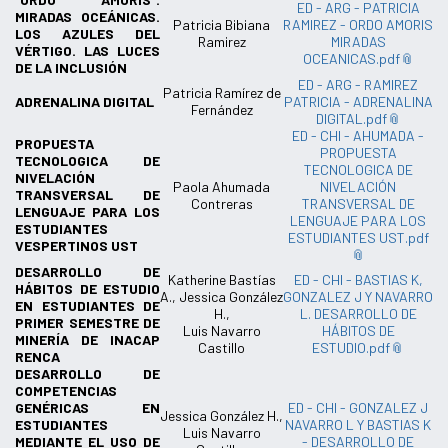
ED - ARG - PATRICIA
MIRADAS OCEÁNICAS.
Patricia Bibiana
RAMIREZ - ORDO AMORIS
LOS AZULES DEL
Ramirez
MIRADAS
VÉRTIGO. LAS LUCES
OCEANICAS.pdf
DE LA INCLUSIÓN
ED - ARG - RAMIREZ
Patricia Ramírez de
ADRENALINA DIGITAL
PATRICIA - ADRENALINA
Fernández
DIGITAL.pdf
ED - CHI - AHUMADA -
PROPUESTA
PROPUESTA
TECNOLOGICA DE
TECNOLOGICA DE
NIVELACIÓN
Paola Ahumada
NIVELACIÓN
TRANSVERSAL DE
Contreras
TRANSVERSAL DE
LENGUAJE PARA LOS
LENGUAJE PARA LOS
ESTUDIANTES
ESTUDIANTES UST.pdf
VESPERTINOS UST
DESARROLLO DE
Katherine Bastías
ED - CHI - BASTIAS K,
HÁBITOS DE ESTUDIO
A., Jessica González
GONZALEZ J Y NAVARRO
EN ESTUDIANTES DE
H.,
L. DESARROLLO DE
PRIMER SEMESTRE DE
Luis Navarro
HÁBITOS DE
MINERÍA DE INACAP
Castillo
ESTUDIO.pdf
RENCA
DESARROLLO DE
COMPETENCIAS
GENÉRICAS EN
ED - CHI - GONZALEZ J
Jessica González H.,
ESTUDIANTES
NAVARRO L Y BASTIAS K
Luis Navarro
MEDIANTE EL USO DE
- DESARROLLO DE