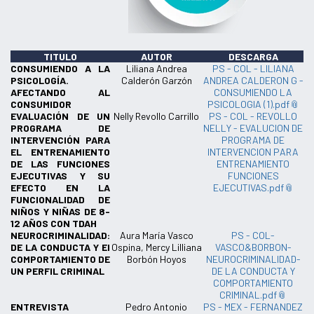
TITULO
AUTOR
DESCARGA
CONSUMIENDO A LA
Liliana Andrea
PS - COL - LILIANA
PSICOLOGÍA.
Calderón Garzón
ANDREA CALDERON G -
AFECTANDO AL
CONSUMIENDO LA
CONSUMIDOR
PSICOLOGIA (1).pdf
EVALUACIÓN DE UN
Nelly Revollo Carrillo
PS - COL - REVOLLO
PROGRAMA DE
NELLY - EVALUCION DE
INTERVENCIÓN PARA
PROGRAMA DE
EL ENTRENAMIENTO
INTERVENCION PARA
DE LAS FUNCIONES
ENTRENAMIENTO
EJECUTIVAS Y SU
FUNCIONES
EFECTO EN LA
EJECUTIVAS.pdf
FUNCIONALIDAD DE
NIÑOS Y NIÑAS DE 8-
12 AÑOS CON TDAH
NEUROCRIMINALIDAD:
Aura María Vasco
PS - COL-
DE LA CONDUCTA Y El
Ospina, Mercy Lilliana
VASCO&BORBON-
COMPORTAMIENTO DE
Borbón Hoyos
NEUROCRIMINALIDAD-
UN PERFIL CRIMINAL
DE LA CONDUCTA Y
COMPORTAMIENTO
CRIMINAL.pdf
ENTREVISTA
Pedro Antonio
PS - MEX - FERNANDEZ