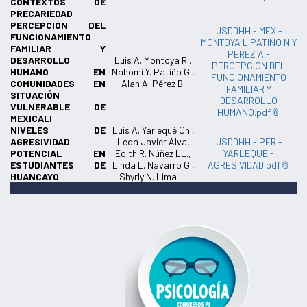
CONTEXTOS DE
PRECARIEDAD
PERCEPCIÓN DEL
JSDDHH - MEX -
FUNCIONAMIENTO
MONTOYA L PATIÑO N Y
FAMILIAR Y
PEREZ A -
DESARROLLO
Luis A. Montoya R.,
PERCEPCION DEL
HUMANO EN
Nahomi Y. Patiño G.,
FUNCIONAMIENTO
COMUNIDADES EN
Alan A. Pérez B.
FAMILIAR Y
SITUACIÓN
DESARROLLO
VULNERABLE DE
HUMANO.pdf
MEXICALI
NIVELES DE
Luis A. Yarlequé Ch.,
AGRESIVIDAD
Leda Javier Alva,
JSDDHH - PER -
POTENCIAL EN
Edith R. Núñez LL.,
YARLEQUE -
ESTUDIANTES DE
Linda L. Navarro G.,
AGRESIVIDAD.pdf
HUANCAYO
Shyrly N. Lima H.