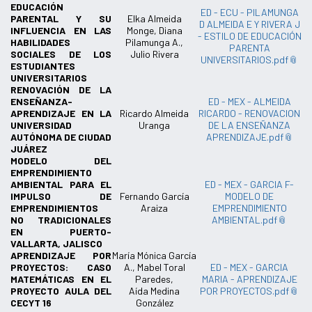
EDUCACIÓN
ED - ECU - PILAMUNGA
PARENTAL Y SU
Elka Almeida
D ALMEIDA E Y RIVERA J
INFLUENCIA EN LAS
Monge, Diana
- ESTILO DE EDUCACIÓN
HABILIDADES
Pilamunga A.,
PARENTA
SOCIALES DE LOS
Julio Rivera
UNIVERSITARIOS.pdf
ESTUDIANTES
UNIVERSITARIOS
RENOVACIÓN DE LA
ENSEÑANZA-
ED - MEX - ALMEIDA
APRENDIZAJE EN LA
Ricardo Almeida
RICARDO - RENOVACION
UNIVERSIDAD
Uranga
DE LA ENSEÑANZA
AUTÓNOMA DE CIUDAD
APRENDIZAJE.pdf
JUÁREZ
MODELO DEL
EMPRENDIMIENTO
AMBIENTAL PARA EL
ED - MEX - GARCIA F-
IMPULSO DE
Fernando García
MODELO DE
EMPRENDIMIENTOS
Araiza
EMPRENDIMIENTO
NO TRADICIONALES
AMBIENTAL.pdf
EN PUERTO-
VALLARTA, JALISCO
APRENDIZAJE POR
María Mónica García
PROYECTOS: CASO
A., Mabel Toral
ED - MEX - GARCIA
MATEMÁTICAS EN EL
Paredes,
MARIA - APRENDIZAJE
PROYECTO AULA DEL
Aída Medina
POR PROYECTOS.pdf
CECYT 16
González