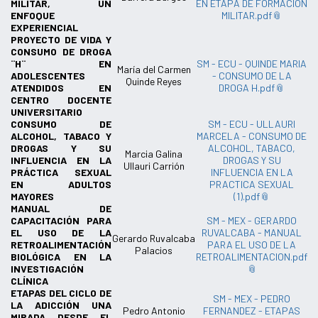
MILITAR, UN
EN ETAPA DE FORMACION
ENFOQUE
MILITAR.pdf
EXPERIENCIAL
PROYECTO DE VIDA Y
CONSUMO DE DROGA
¨H¨ EN
SM - ECU - QUINDE MARIA
María del Carmen
ADOLESCENTES
- CONSUMO DE LA
Quinde Reyes
ATENDIDOS EN
DROGA H.pdf
CENTRO DOCENTE
UNIVERSITARIO
CONSUMO DE
SM - ECU - ULLAURI
ALCOHOL, TABACO Y
MARCELA - CONSUMO DE
DROGAS Y SU
ALCOHOL, TABACO,
Marcia Galina
INFLUENCIA EN LA
DROGAS Y SU
Ullauri Carrión
PRÁCTICA SEXUAL
INFLUENCIA EN LA
EN ADULTOS
PRACTICA SEXUAL
MAYORES
(1).pdf
MANUAL DE
CAPACITACIÓN PARA
SM - MEX - GERARDO
EL USO DE LA
RUVALCABA - MANUAL
Gerardo Ruvalcaba
RETROALIMENTACIÓN
PARA EL USO DE LA
Palacios
BIOLÓGICA EN LA
RETROALIMENTACION.pdf
INVESTIGACIÓN
CLÍNICA
ETAPAS DEL CICLO DE
SM - MEX - PEDRO
LA ADICCIÓN UNA
Pedro Antonio
FERNANDEZ - ETAPAS
MIRADA DESDE EL