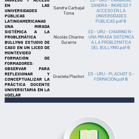
EN LAS
SANDRA - INGRESO Y
Sandra Carbajal
UNIVERSIDADES
ACCESO EN LA
Toma
PÚBLICAS
UNIVERSIDADES
LATINOAMERICANAS
PUBLICAS.pdf
UNA MIRADA
SISTÉMICA A LA
ED - URU - CHIARINO N -
PROBLEMÁTICA
Nicolás Chiarino
UNA MIRADA SISTEMICA
BULLYNG ESTUDIO DE
Durante
A LA PROBLEMATICA
CASO EN UN LICEO DE
DEL BULLYING.pdf
MONTEVIDEO
FORMACIÓN DE
FORMADORES:
OBSERVAR PARA
REFLEXIONAR Y
ED - URU - PLACHOT G -
Graciela Plachot
CONCEPTUALIZAR LA
FORMACION.pdf
PRÁCTICA DOCENTE
UNIVERSITARIA EN LA
UDELAR