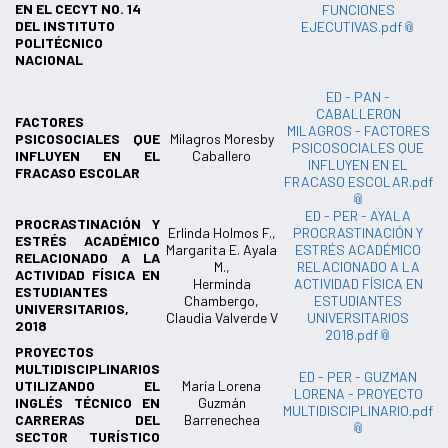
EN EL CECYT NO. 14
FUNCIONES
DEL INSTITUTO
EJECUTIVAS.pdf
POLITÉCNICO
NACIONAL
ED - PAN -
CABALLERON
FACTORES
MILAGROS - FACTORES
PSICOSOCIALES QUE
Milagros Moresby
PSICOSOCIALES QUE
INFLUYEN EN EL
Caballero
INFLUYEN EN EL
FRACASO ESCOLAR
FRACASO ESCOLAR.pdf
ED - PER - AYALA
PROCRASTINACIÓN Y
Erlinda Holmos F.,
PROCRASTINACIÓN Y
ESTRÉS ACADÉMICO
Margarita E. Ayala
ESTRÉS ACADÉMICO
RELACIONADO A LA
M.,
RELACIONADO A LA
ACTIVIDAD FÍSICA EN
Herminda
ACTIVIDAD FÍSICA EN
ESTUDIANTES
Chambergo,
ESTUDIANTES
UNIVERSITARIOS,
Claudia Valverde V
UNIVERSITARIOS
2018
2018.pdf
PROYECTOS
MULTIDISCIPLINARIOS
ED - PER - GUZMAN
UTILIZANDO EL
María Lorena
LORENA - PROYECTO
INGLÉS TÉCNICO EN
Guzmán
MULTIDISCIPLINARIO.pdf
CARRERAS DEL
Barrenechea
SECTOR TURÍSTICO