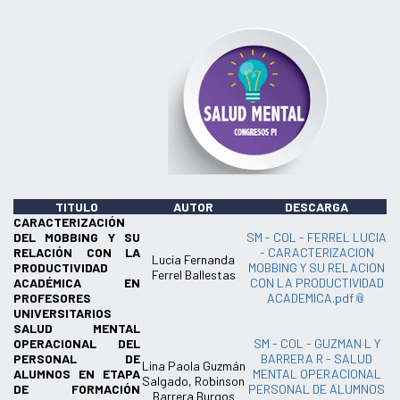
TITULO
AUTOR
DESCARGA
CARACTERIZACIÓN
DEL MOBBING Y SU
SM - COL - FERREL LUCIA
RELACIÓN CON LA
- CARACTERIZACION
Lucia Fernanda
PRODUCTIVIDAD
MOBBING Y SU RELACION
Ferrel Ballestas
ACADÉMICA EN
CON LA PRODUCTIVIDAD
PROFESORES
ACADEMICA.pdf
UNIVERSITARIOS
SALUD MENTAL
OPERACIONAL DEL
SM - COL - GUZMAN L Y
PERSONAL DE
BARRERA R - SALUD
Lina Paola Guzmán
ALUMNOS EN ETAPA
MENTAL OPERACIONAL
Salgado, Robinson
DE FORMACIÓN
PERSONAL DE ALUMNOS
Barrera Burgos