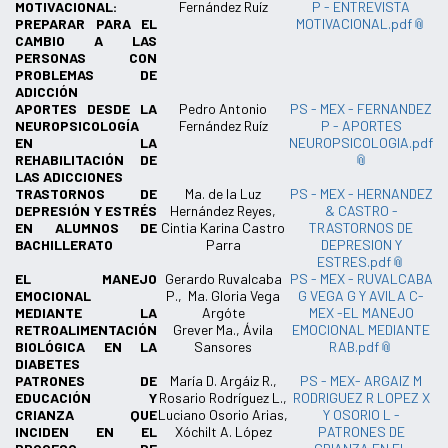
MOTIVACIONAL:
Fernández Ruíz
P - ENTREVISTA
PREPARAR PARA EL
MOTIVACIONAL.pdf
CAMBIO A LAS
PERSONAS CON
PROBLEMAS DE
ADICCIÓN
APORTES DESDE LA
Pedro Antonio
PS - MEX - FERNANDEZ
NEUROPSICOLOGÍA
Fernández Ruíz
P - APORTES
EN LA
NEUROPSICOLOGIA.pdf
REHABILITACIÓN DE
LAS ADICCIONES
TRASTORNOS DE
Ma. de la Luz
PS - MEX - HERNANDEZ
DEPRESIÓN Y ESTRÉS
Hernández Reyes,
& CASTRO -
EN ALUMNOS DE
Cintia Karina Castro
TRASTORNOS DE
BACHILLERATO
Parra
DEPRESION Y
ESTRES.pdf
EL MANEJO
Gerardo Ruvalcaba
PS - MEX - RUVALCABA
EMOCIONAL
P., Ma. Gloria Vega
G VEGA G Y AVILA C-
MEDIANTE LA
Argóte
MEX -EL MANEJO
RETROALIMENTACIÓN
Grever Ma., Ávila
EMOCIONAL MEDIANTE
BIOLÓGICA EN LA
Sansores
RAB.pdf
DIABETES
PATRONES DE
María D. Argáiz R.,
PS - MEX- ARGAIZ M
EDUCACIÓN Y
Rosario Rodríguez L.,
RODRIGUEZ R LOPEZ X
CRIANZA QUE
Luciano Osorio Arias,
Y OSORIO L -
INCIDEN EN EL
Xóchilt A. López
PATRONES DE