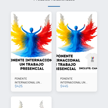
PONENTE
PONENTE
INTERNACIONAL UN
INTERNACIONAL UN
$
425
$
445
TRABAJO BOGOTÁ,
TRABAJO INCLUYE
COLOMBIA NOV. 2026
CAMISETA