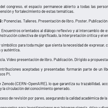
 del congreso, el espacio permanece abierto a todas las person
rensión y fortalecimiento de estas temáticas.
S:
Ponencias. Talleres. Presentación de libro. Poster. Publicación 
:
Encuentros orientados al diálogo reflexivo y al intercambio de 
strucción colectiva de significado, la interpretación crítica y el 
 simbólico para toda mujer que sienta la necesidad de expresar, 
 y auténtica.
a. Video presentación de libro. Publicación. Dirigido a propuestas
tribuciones aceptadas y presentadas formarán parte de un lib
esos PI.
 Zenodo (CERN–OpenAIRE), lo que garantiza su trazabilidad, acces
y la circulación del conocimiento generado.
ceso de revisión por pares, asegurando la calidad académica de la 
encuentro para investigaciones que integren ciencia, ética y dive