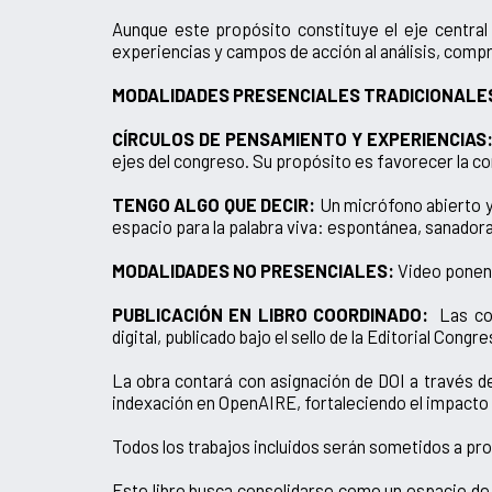
Aunque este propósito constituye el eje central
experiencias y campos de acción al análisis, comp
MODALIDADES PRESENCIALES TRADICIONALE
CÍRCULOS DE PENSAMIENTO Y EXPERIENCIAS
ejes del congreso. Su propósito es favorecer la con
TENGO ALGO QUE DECIR:
Un micrófono abierto y
espacio para la palabra viva: espontánea, sanadora
MODALIDADES NO PRESENCIALES:
Video ponenci
PUBLICACIÓN EN LIBRO COORDINADO:
Las con
digital, publicado bajo el sello de la Editorial Congr
La obra contará con asignación de DOI a través de
indexación en OpenAIRE, fortaleciendo el impacto 
Todos los trabajos incluidos serán sometidos a pro
Este libro busca consolidarse como un espacio de 